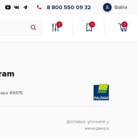
8 800 550 09 32
Войти
0
0
0
lram
вара
69375
Доставка:
уточните у
менеджера