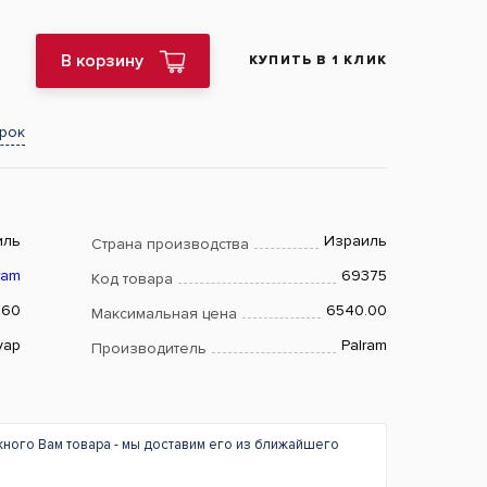
В корзину
КУПИТЬ В 1 КЛИК
арок
иль
Израиль
Страна производства
ram
69375
Код товара
560
6540.00
Максимальная цена
уар
Palram
Производитель
жного Вам товара - мы доставим его из ближайшего