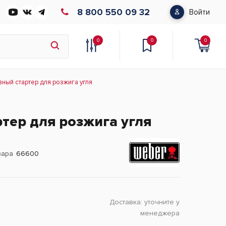
8 800 550 09 32
Войти
0
0
0
вный стартер для розжига угля
тер для розжига угля
вара
66600
Доставка:
уточните у
менеджера