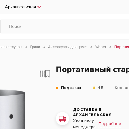
Архангельская
чи аксесуары
Грили
Аксессуары для гриля
Weber
Портати
Портативный стар
Под заказ
4.5
Код то
ДОСТАВКА В
АРХАНГЕЛЬСКАЯ
Уточните у
Подробнее
менеджера