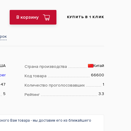
В корзину
КУПИТЬ В 1 КЛИК
арок
ША
Китай
Страна производства
ber
66600
Код товара
447
1
Количество проголосовавших
5
3.3
Рейтинг
жного Вам товара - мы доставим его из ближайшего