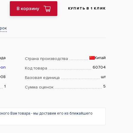
В корзину
КУПИТЬ В 1 КЛИК
арок
ада
Китай
Страна производства
eon
60704
Код товара
008
шт
Базовая единица
1
5
Сумма оценок
жного Вам товара - мы доставим его из ближайшего