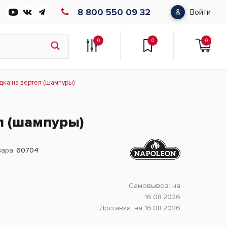
8 800 550 09 32
Войти
0
0
0
дка на вертел (шампуры)
л (шампуры)
вара
60704
Самовывоз:
на
16.08.2026
Доставка:
на 16.08.2026