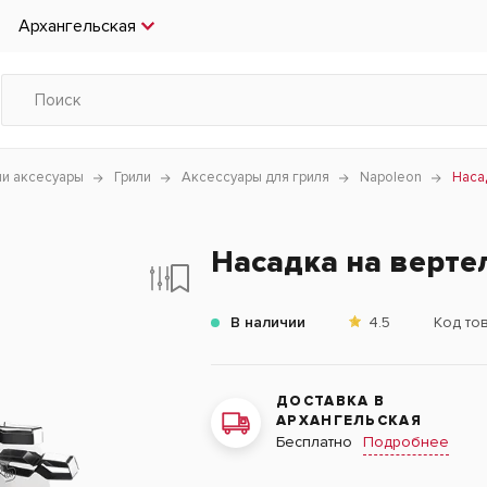
Архангельская
чи аксесуары
Грили
Аксессуары для гриля
Napoleon
Наса
Насадка на верте
В наличии
4.5
Код то
ДОСТАВКА В
АРХАНГЕЛЬСКАЯ
Подробнее
Бесплатно