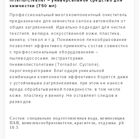
InteriorCleaner – универсальное средство для
химчистки (750 мл)
Профессиональный многокомпонентный очиститель
предназначен для химчистки салона автомобиля от
общих загрязнений. Идеально подходит для чистки
текстиля, велюра, искусственной кожи, пластика,
винила, стекол и т.д. Пониженное пенообразование
позволяет эффективно применять состав совместно
с профессиональным оборудованием –
пылеводососами, экстракторами,
пневмопистолетами (Tornador, Cyclone),
парогенераторами. Благодаря уникальной
комбинации компонентов эффективно борется даже
с устойчивыми загрязнениями, при этом не нанося
вреда обрабатываемой поверхности, в том числе
коже, пластику и винилу. Не оставляет следов и
разводов.
Состав: специально подготовленная вода, композиция
ПАВ, комплексообразователи, краситель, отдушка. ph
10.5