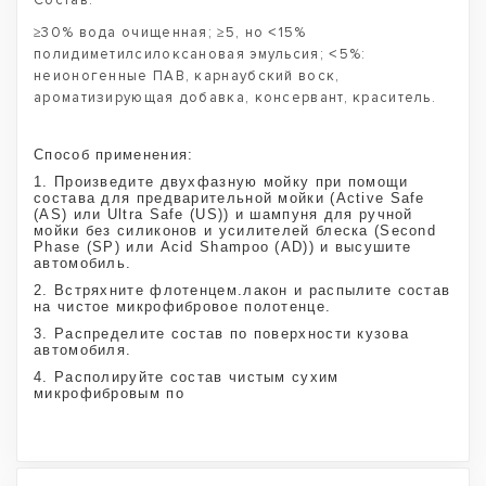
Состав:
≥30% вода очищенная; ≥5, но ˂15%
полидиметилсилоксановая эмульсия; ˂5%:
неионогенные ПАВ, карнаубский воск,
ароматизирующая добавка, консервант, краситель.
Способ применения:
1. Произведите двухфазную мойку при помощи
состава для предварительной мойки (Active Safe
(AS) или Ultra Safe (US)) и шампуня для ручной
мойки без силиконов и усилителей блеска (Second
Phase (SP) или Acid Shampoo (AD)) и высушите
автомобиль.
2. Встряхните флотенцем.лакон и распылите состав
на чистое микрофибровое полотенце.
3. Распределите состав по поверхности кузова
автомобиля.
4. Располируйте состав чистым сухим
микрофибровым по