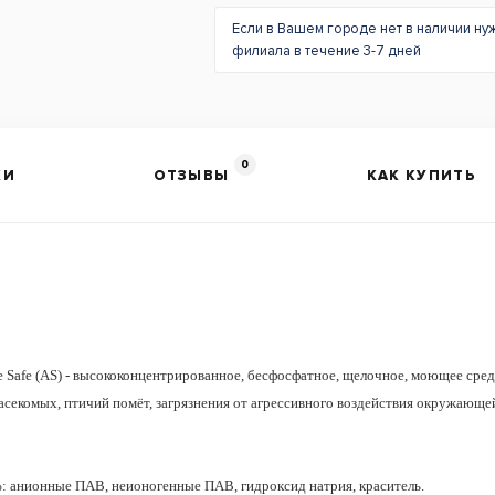
Если в Вашем городе нет в наличии ну
филиала в течение 3-7 дней
0
КИ
ОТЗЫВЫ
КАК КУПИТЬ
 Safe (AS) - высококонцентрированное, бесфосфатное, щелочное, моющее сред
екомых, птичий помёт, загрязнения от агрессивного воздействия окружающей с
: анионные ПАВ, неионогенные ПАВ, гидроксид натрия, краситель.