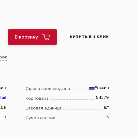
В корзину
КУПИТЬ В 1 КЛИК
арок
сия
Россия
Страна производства
ail
54379
Код товара
Да
шт
Базовая единица
1
5
Сумма оценок