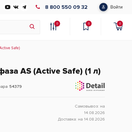
8 800 550 09 32
Войти
0
0
0
ctive Safe)
за AS (Active Safe) (1 л)
вара
54379
Самовывоз:
на
14.08.2026
Доставка:
на 14.08.2026