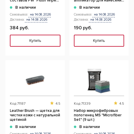
составов PW "Plush Wipe"
аппликатор для нанесения
40*40 НОВИНКА
составов
В наличии
В наличии
Самовывоз:
на 14.08.2026
Самовывоз:
на 14.08.2026
Доставка:
на 14.08.2026
Доставка:
на 14.08.2026
384 руб.
190 руб.
Купить
Купить
Код
71187
4.5
Код
71339
4.5
Leather Brush — щетка для
Набор микрофибровых
чистки кожи с натуральной
полотенец MS "Microfiber
щетиной
Set" (9 шт.)
В наличии
В наличии
Самовывоз:
на 14.08.2026
Самовывоз:
на 14.08.2026