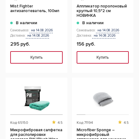
Mist Fighter
Аппликатор поролоновый
антизапотеватель, 100мл
круглый 10,5*2 см
НОВИНКА
В наличии
В наличии
Самовывоз:
на 14.08.2026
Самовывоз:
на 14.08.2026
Доставка:
на 14.08.2026
Доставка:
на 14.08.2026
295 руб.
156 руб.
Купить
Купить
Код
65150
4.5
Код
71194
4.5
Микрофибровая салфетка
Microfiber Sponge –
для располировки
микрофибровый