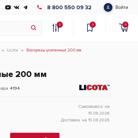
8 800 550 09 32
Войти
0
0
0
Licota
Бокорезы усиленные 200 мм
ные 200 мм
вара
4194
Самовывоз:
на
15.08.2026
Доставка:
на 15.08.2026