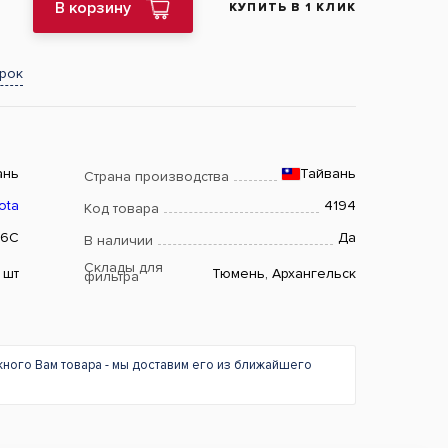
В корзину
КУПИТЬ В 1 КЛИК
арок
ань
Тайвань
Страна производства
ota
4194
Код товара
06C
Да
В наличии
Склады для
шт
Тюмень, Архангельск
фильтра
жного Вам товара - мы доставим его из ближайшего