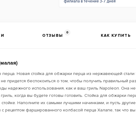
филиала в течение 3-7 дней
0
КИ
ОТЗЫВЫ
КАК КУПИТЬ
(малая)
 перца. Новая стойка для обжарки перца из нержавеющей стали 
 не придется беспокоиться о том, чтобы получить правильный ра
оды надежного использования, как и ваш гриль Napoleon. Она не 
гриль, когда вы будете готовы готовить. Стойка для обжарки пе
стойке. Наполните их самыми лучшими начинками, и пусть другие 
ся с рецептом фаршированного колбасой перца Халапе, так что вы