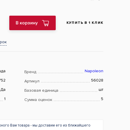
В корзину
КУПИТЬ В 1 КЛИК
арок
ада
Napoleon
Бренд
752
56028
Артикул
Да
шт
Базовая единица
1
5
Сумма оценок
жного Вам товара - мы доставим его из ближайшего