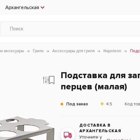
Архангельская
чи аксесуары
Грили
Аксессуары для гриля
Napoleon
Подс
Подставка для за
перцев (малая)
Под заказ
4.5
Код то
ДОСТАВКА В
АРХАНГЕЛЬСКАЯ
Уточните у