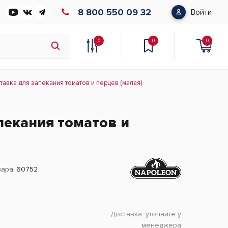
8 800 550 09 32
Войти
0
0
0
тавка для запекания томатов и перцев (малая)
пекания томатов и
вара
60752
Доставка:
уточните у
менеджера