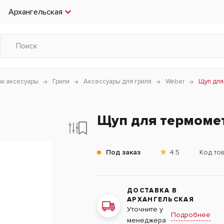
Архангельская
чи аксесуары
Грили
Аксессуары для гриля
Weber
Щуп для 
Щуп для термометр
Под заказ
4.5
Код то
ДОСТАВКА В
АРХАНГЕЛЬСКАЯ
Уточните у
Подробнее
менеджера