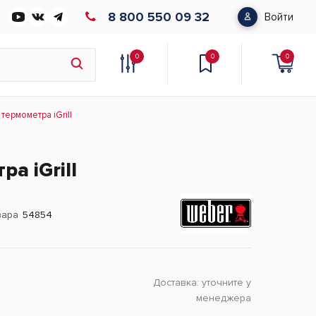
8 800 550 09 32
Войти
0
0
0
термометра iGrill
а iGrill
вара
54854
Доставка:
уточните у
менеджера