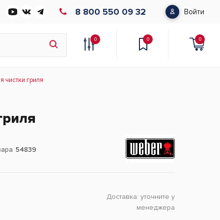
8 800 550 09 32
Войти
0
0
0
я чистки гриля
гриля
вара
54839
Доставка:
уточните у
менеджера