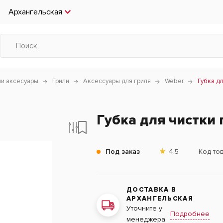
Архангельская
чи аксесуары
Грили
Аксессуары для гриля
Weber
Губка дл
Губка для чистки 
Под заказ
4.5
Код то
ДОСТАВКА В
АРХАНГЕЛЬСКАЯ
Уточните у
Подробнее
менеджера