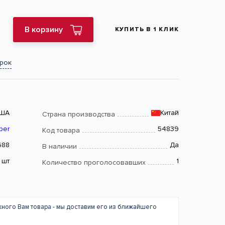
В корзину
КУПИТЬ В 1 КЛИК
арок
ША
Китай
Страна производства
ber
54839
Код товара
688
Да
В наличии
шт
1
Количество проголосовавших
жного Вам товара - мы доставим его из ближайшего