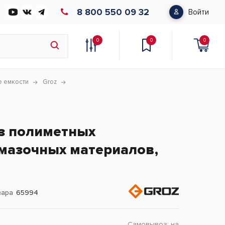
8 800 550 09 32
Войти
0
0
0
е емкости
Groz
з полиметных
мазочных материалов,
вара
65994
Самовывоз:
на