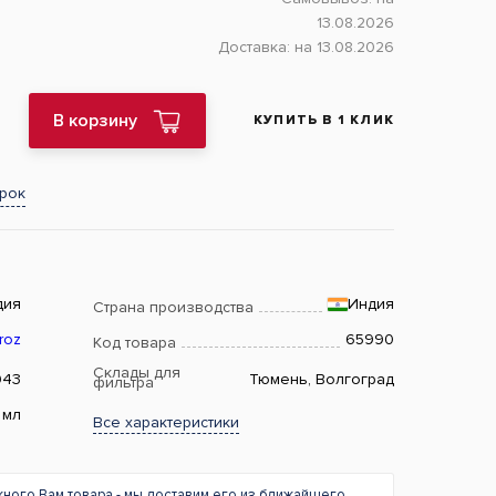
13.08.2026
Доставка:
на 13.08.2026
В корзину
КУПИТЬ В 1 КЛИК
арок
дия
Индия
Страна производства
roz
65990
Код товара
Склады для
943
Тюмень, Волгоград
фильтра
 мл
Все характеристики
жного Вам товара - мы доставим его из ближайшего