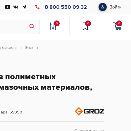
8 800 550 09 32
Войти
0
0
0
е емкости
Groz
з полиметных
мазочных материалов,
вара
65990
Самовывоз:
на