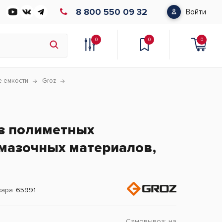
8 800 550 09 32
Войти
0
0
0
е емкости
Groz
з полиметных
мазочных материалов,
вара
65991
Самовывоз:
на