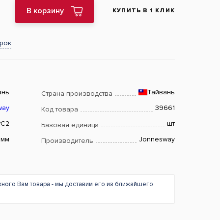
В корзину
КУПИТЬ В 1 КЛИК
арок
ань
Тайвань
Страна производства
way
39661
Код товара
PC2
шт
Базовая единица
 мм
Jonnesway
Производитель
жного Вам товара - мы доставим его из ближайшего