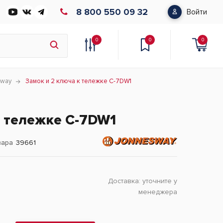
8 800 550 09 32
Войти
0
0
0
sway
Замок и 2 ключа к тележке C-7DW1
к тележке C-7DW1
вара
39661
Доставка:
уточните у
менеджера