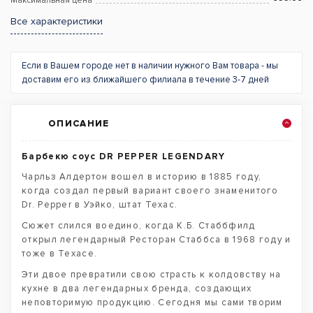
Максимальная цена
Все характеристики
Если в Вашем городе нет в наличии нужного Вам товара - мы
доставим его из ближайшего филиала в течение 3-7 дней
ОПИСАНИЕ
Барбекю соус DR PEPPER LEGENDARY
Чарльз Алдертон вошел в историю в 1885 году,
когда создал первый вариант своего знаменитого
Dr. Pepper в Уэйко, штат Техас.
Сюжет слился воедино, когда К.Б. Стаббфилд
открыл легендарный Ресторан Стаббса в 1968 году и
тоже в Техасе.
Эти двое превратили свою страсть к колдовству на
кухне в два легендарных бренда, создающих
неповторимую продукцию. Сегодня мы сами творим