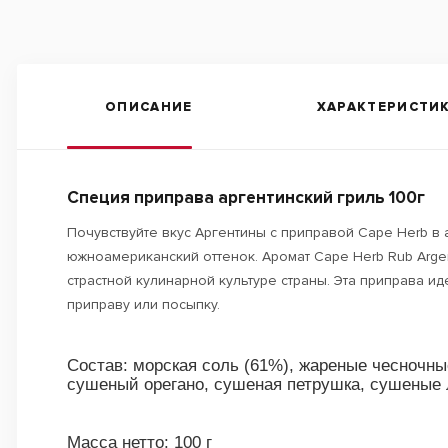
ОПИСАНИЕ
ХАРАКТЕРИСТИ
Специя приправа аргентинский гриль 100г
Почувствуйте вкус Аргентины с приправой Cape Herb в
южноамериканский оттенок. Аромат Cape Herb Rub Argen
страстной кулинарной культуре страны. Эта приправа и
приправу или посыпку.
Состав: морская соль (61%), жареные чесночны
сушеный орегано, сушеная петрушка, сушеные л
Масса нетто: 100 г