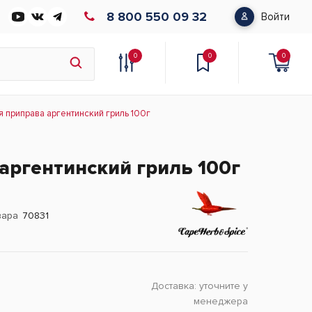
8 800 550 09 32
Войти
0
0
0
 приправа аргентинский гриль 100г
аргентинский гриль 100г
вара
70831
Доставка:
уточните у
менеджера