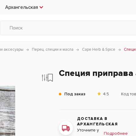
Архангельская
чи аксесуары
Перец, специи и масла
Cape Herb & Spice
Специя
Специя приправа 
Под заказ
4.5
Код то
ДОСТАВКА В
АРХАНГЕЛЬСКАЯ
Уточните у
Подробнее