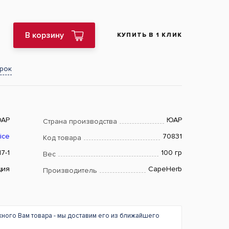
В корзину
КУПИТЬ В 1 КЛИК
арок
АР
ЮАР
Страна производства
ice
70831
Код товара
7-1
100 гр
Вес
ция
CapeHerb
Производитель
жного Вам товара - мы доставим его из ближайшего