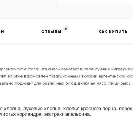
0
КИ
ОТЗЫВЫ
КАК КУПИТЬ
 аргентинском стиле! Эта смесь сочетает в себе лучшие ингреди
tinian Style вдохновлен традиционными вкусами аргентинской кух
деально подходит для различных блюд, включая мясо, птицу, рыбу,
е хлопья, луковые хлопья, хлопья красного перца, поро
истья кориандра, экстракт апельсина.