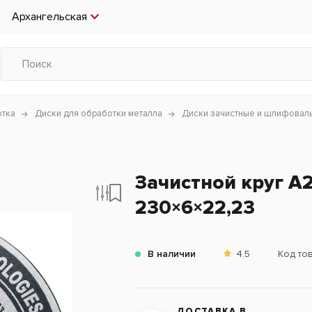
Архангельская
отка
Диски для обработки металла
Диски зачистные и шлифовал
Зачистной круг A
230×6×22,23
В наличии
4.5
Код то
ДОСТАВКА В