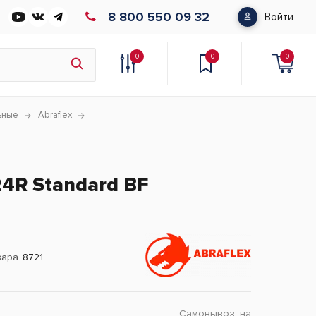
8 800 550 09 32
Войти
0
0
0
ьные
Abraflex
24R Standard BF
вара
8721
Самовывоз:
на