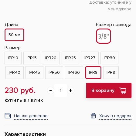
Доставка:
уточните у
менеджера
Длина
Размер привода
50 мм
Размер
IPR10
IPR15
IPR20
IPR25
IPR27
IPR30
IPR40
IPR45
IPR50
IPR60
IPR8
IPR9
230 руб.
В корзину
КУПИТЬ В 1 КЛИК
Нашли дешевле
Хочу в подарок
Характеристики