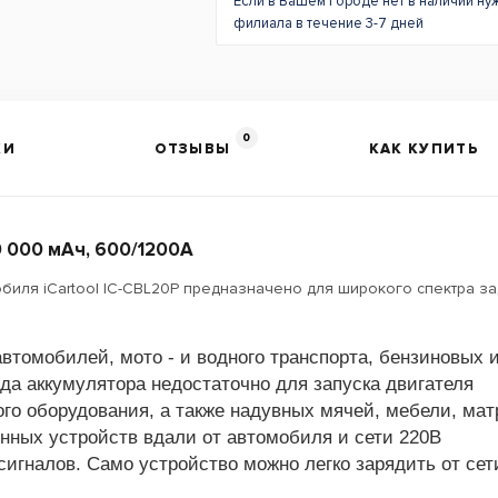
Если в Вашем городе нет в наличии ну
филиала в течение 3-7 дней
0
КИ
ОТЗЫВЫ
КАК КУПИТЬ
0 000 мАч, 600/1200А
иля iCartool IC-CBL20P предназначено для широкого спектра за
втомобилей, мото - и водного транспорта, бензиновых и
яда аккумулятора недостаточно для запуска двигателя
вого оборудования, а также надувных мячей, мебели, м
онных устройств вдали от автомобиля и сети 220В
сигналов. Само устройство можно легко зарядить от сет