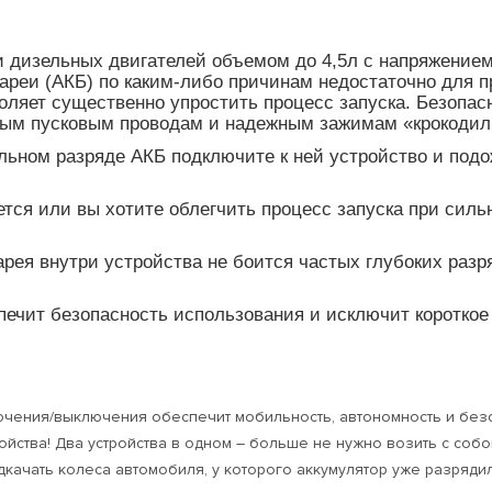
и дизельных двигателей объемом до 4,5л с напряжением
ареи (АКБ) по каким-либо причинам недостаточно для п
воляет существенно упростить процесс запуска. Безопа
ым пусковым проводам и надежным зажимам «крокодил
льном разряде АКБ подключите к ней устройство и подо
ается или вы хотите облегчить процесс запуска при сил
рея внутри устройства не боится частых глубоких разр
ечит безопасность использования и исключит короткое
ючения/выключения обеспечит мобильность, автономность и без
ойства! Два устройства в одном – больше не нужно возить с собо
качать колеса автомобиля, у которого аккумулятор уже разрядилс