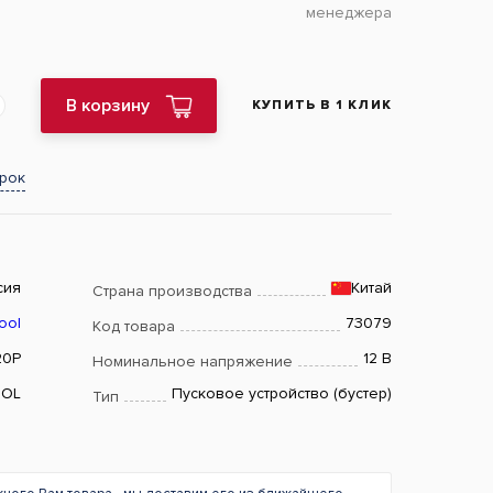
менеджера
В корзину
КУПИТЬ В 1 КЛИК
арок
сия
Китай
Страна производства
ool
73079
Код товара
20P
12 В
Номинальное напряжение
OOL
Пусковое устройство (бустер)
Тип