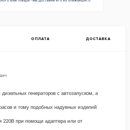
жного Вам товара - мы доставим его из ближайшего
ОПЛАТА
ДОСТАВКА
дач:
 дизельных генераторов с автозапуском, а
атрасов и тому подобных надувных изделий
и 220В при помощи адаптера или от