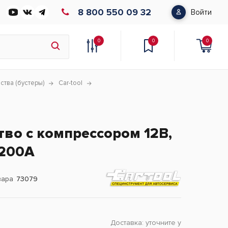
8 800 550 09 32
Войти
0
0
0
ства (бустеры)
Car-tool
тво с компрессором 12В,
1200А
вара
73079
Доставка:
уточните у