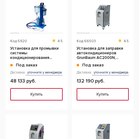
Код
5920
4.5
Код
66503
4.5
Установка для промывки
Установка для заправки
системы
автокондиционеров
кондиционирования
GrunBaum AC2000N,
пневматическая
полуавтоматическая, R134
Под заказ
Под заказ
Доставка:
уточните у менеджера
Доставка:
уточните у менеджера
48 133 руб.
132 190 руб.
Купить
Купить