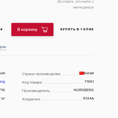
Доставка:
уточните у
менеджера
В корзину
КУПИТЬ В 1 КЛИК
арок
сия
Китай
Страна производства
erg
71961
Код товара
F16
NORDBERG
Производитель
 кг
R134A
Хладагент