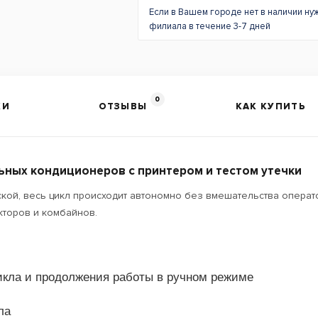
Если в Вашем городе нет в наличии ну
филиала в течение 3-7 дней
0
КИ
ОТЗЫВЫ
КАК КУПИТЬ
ьных кондиционеров с принтером и тестом утечки
ской, весь цикл происходит автономно без вмешательства опера
кторов и комбайнов.
икла и продолжения работы в ручном режиме
ла