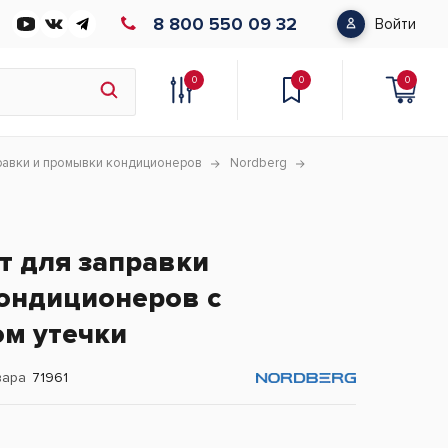
8 800 550 09 32
Войти
0
0
0
равки и промывки кондиционеров
Nordberg
т для заправки
ондиционеров с
ом утечки
вара
71961