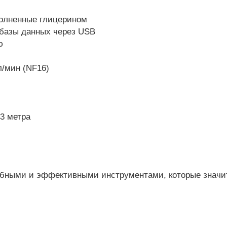
олненные глицерином
 базы данных через USB
ю
л/мин (NF16)
3 метра
обными и эффективными инструментами, которые знач