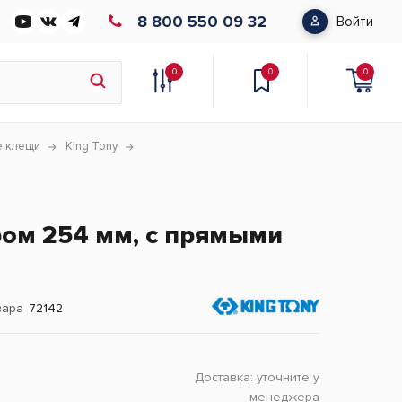
8 800 550 09 32
Войти
0
0
0
 клещи
King Tony
ом 254 мм, с прямыми
вара
72142
Доставка:
уточните у
менеджера