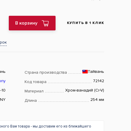
В корзину
КУПИТЬ В 1 КЛИК
арок
ань
Тайвань
Страна производства
ony
72142
Код товара
-10
Хром-ванадий (Cr-V)
Материал
ONY
254 мм
Длина
жного Вам товара - мы доставим его из ближайшего