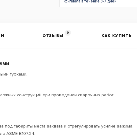
филиала в течение 3-7 дней
0
КИ
ОТЗЫВЫ
КАК КУПИТЬ
ками
мыми губками.
ложных конструкций при проведении сварочных работ.
а под габариты места захвата и отрегулировать усилие зажима.
та ASME B107.24.