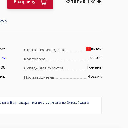
В корзину
КУПИТЬ В 1 КЛИК
арок
сия
Китай
Страна производства
vik
68685
Код товара
08
Тюмень
Склады для фильтра
аль
Rossvik
Производитель
жного Вам товара - мы доставим его из ближайшего