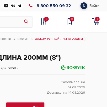
8 800 550 09 32
Войти
0
0
0
 клещи
Rossvik
ЗАЖИМ РУЧНОЙ ДЛИНА 200ММ (8")
ЛИНА 200ММ (8")
вара
68685
Самовывоз:
на
14.08.2026
Доставка:
на 14.08.2026