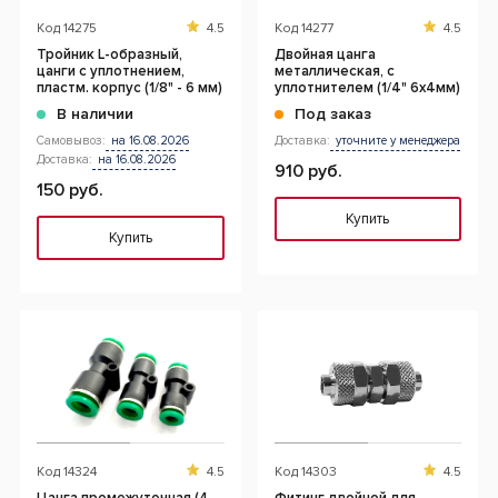
Код
14275
4.5
Код
14277
4.5
Тройник L-образный,
Двойная цанга
цанги с уплотнением,
металлическая, с
пластм. корпус (1/8" - 6 мм)
уплотнителем (1/4" 6x4мм)
В наличии
Под заказ
Самовывоз:
на 16.08.2026
Доставка:
уточните у менеджера
Доставка:
на 16.08.2026
910 руб.
150 руб.
Купить
Купить
Код
14324
4.5
Код
14303
4.5