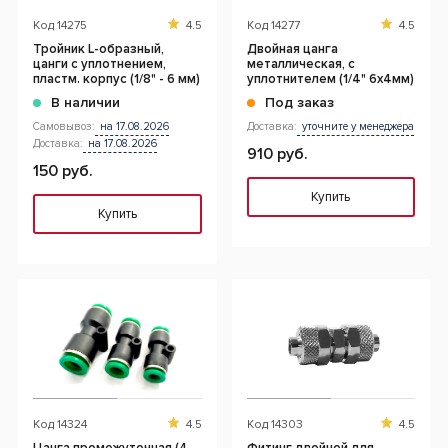
Код
14275
4.5
Код
14277
4.5
Тройник L-образный,
Двойная цанга
цанги с уплотнением,
металлическая, с
пластм. корпус (1/8" - 6 мм)
уплотнителем (1/4" 6x4мм)
В наличии
Под заказ
Самовывоз:
на 17.08.2026
Доставка:
уточните у менеджера
Доставка:
на 17.08.2026
910 руб.
150 руб.
Купить
Купить
Код
14324
4.5
Код
14303
4.5