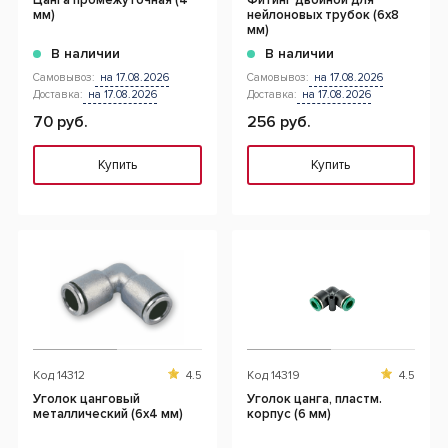
Цанга промежуточная (4
Фитинг двойной для
мм)
нейлоновых трубок (6х8
мм)
В наличии
В наличии
Самовывоз:
на 17.08.2026
Самовывоз:
на 17.08.2026
Доставка:
на 17.08.2026
Доставка:
на 17.08.2026
70 руб.
256 руб.
Купить
Купить
Код
14312
4.5
Код
14319
4.5
Уголок цанговый
Уголок цанга, пластм.
металлический (6х4 мм)
корпус (6 мм)