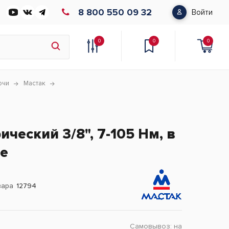
8 800 550 09 32
Войти
0
0
0
ючи
Мастак
ческий 3/8", 7-105 Нм, в
се
вара
12794
Самовывоз:
на