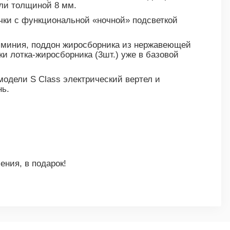
али толщиной 8 мм.
чки с функциональной «ночной» подсветкой
люминия, поддон жиросборника из нержавеющей
и лотка-жиросборника (3шт.) уже в базовой
одели S Class электрический вертел и
нь.
ения, в подарок!