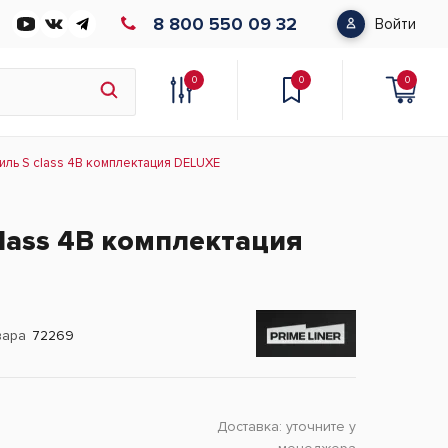
8 800 550 09 32
Войти
0
0
0
иль S class 4B комплектация DELUXE
class 4B комплектация
вара
72269
Доставка:
уточните у