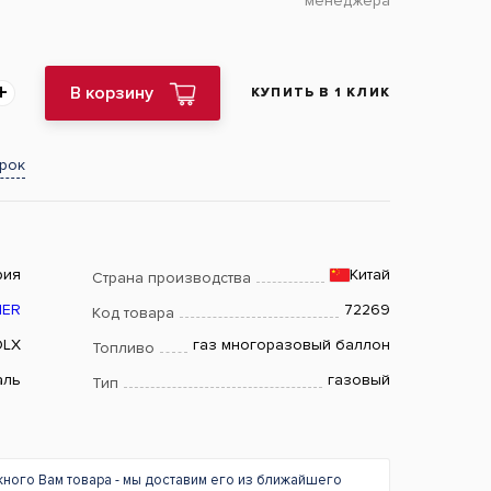
менеджера
В корзину
КУПИТЬ В 1 КЛИК
арок
рия
Китай
Страна производства
NER
72269
Код товара
DLX
газ многоразовый баллон
Топливо
аль
газовый
Тип
жного Вам товара - мы доставим его из ближайшего