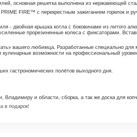
рилей, основная решетка выполнена из нержавеющей ст
PRIME FIRE™️ с перекрестным зажиганием горелок и ру
иля - двойная крышка котла с боковинами из литого а
усиленные прорезиненные колеса с фиксаторами. Вставк
чать» вашего любимца. Разработанные специально для м
и кулинарные возможности на профессиональный урове
их гастрономических полётов выходного дня.
, Владимиру и области, сборка, а так же доска для копч
а в подарок!