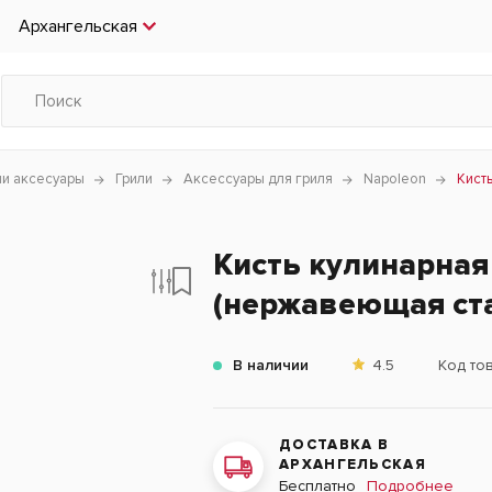
Архангельская
чи аксесуары
Грили
Аксессуары для гриля
Napoleon
Кист
Кисть кулинарная
(нержавеющая ст
В наличии
4.5
Код то
ДОСТАВКА В
АРХАНГЕЛЬСКАЯ
Подробнее
Бесплатно