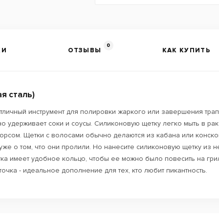
0
КИ
ОТЗЫВЫ
КАК КУПИТЬ
я сталь)
отличный инструмент для полировки жаркого или завершения тра
о удерживает соки и соусы. Силиконовую щетку легко мыть в ра
орсом. Щетки с волосами обычно делаются из кабана или конско
уже о том, что они пролили. Но нанесите силиконовую щетку из 
ка имеет удобное кольцо, чтобы ее можно было повесить на грил
очка - идеальное дополнение для тех, кто любит пикантность.