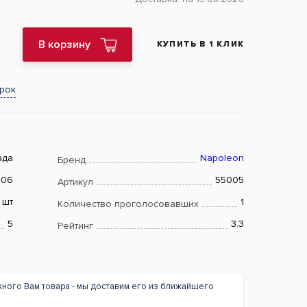
В корзину
КУПИТЬ В 1 КЛИК
арок
ада
Napoleon
Бренд
706
55005
Артикул
шт
1
Количество проголосовавших
5
3.3
Рейтинг
жного Вам товара - мы доставим его из ближайшего