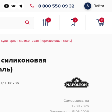
8 800 550 09 32
Войти
0
0
0
ь кулинарная силиконовая (нержавеющая сталь)
 силиконовая
аль)
вара
60706
Самовывоз:
на
15.08.2026
Доставка:
на 15.08.2026