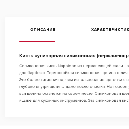
ОПИСАНИЕ
ХАРАКТЕРИСТИ
Кисть кулинарная силиконовая (нержавеюща
Силиконовая кисть Napoleon из нержавеющей стали - 
для барбекю. Термостойкая силиконовая щетина отличн
Это более гигиенично, чем использование щеточки с в
глубоко внутри щетины даже после очистки. Не говоря 
вся щетина останется на своем месте. Силиконовая щет
ящике для кухонных инструментов. Эта силиконовая кист