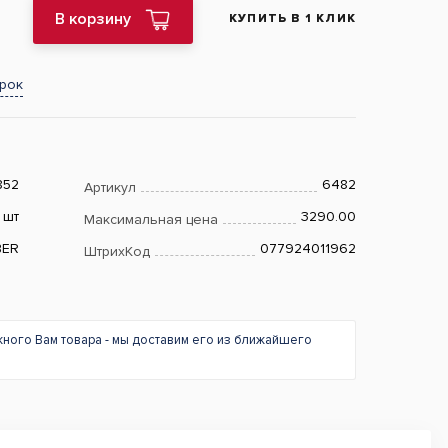
В корзину
КУПИТЬ В 1 КЛИК
арок
852
6482
Артикул
шт
3290.00
Максимальная цена
BER
077924011962
ШтрихКод
жного Вам товара - мы доставим его из ближайшего