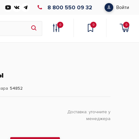
8 800 550 09 32
Войти
0
0
0
ы
вара
54852
Доставка:
уточните у
менеджера