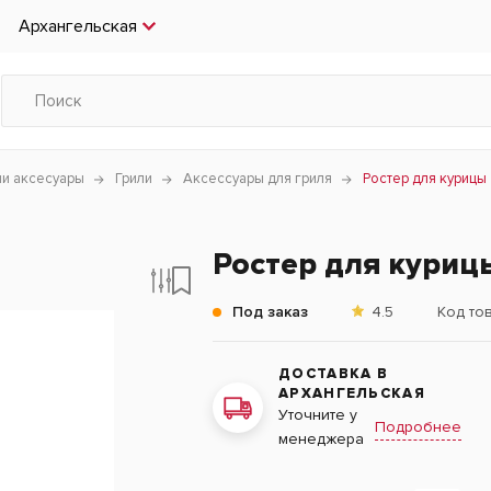
Архангельская
чи аксесуары
Грили
Аксессуары для гриля
Ростер для курицы
Ростер для куриц
Под заказ
4.5
Код то
ДОСТАВКА В
АРХАНГЕЛЬСКАЯ
Уточните у
Подробнее
менеджера