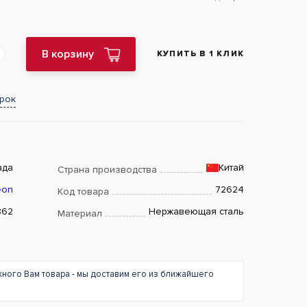
В корзину
КУПИТЬ В 1 КЛИК
арок
ада
Китай
Страна производства
eon
72624
Код товара
862
Нержавеющая сталь
Материал
жного Вам товара - мы доставим его из ближайшего