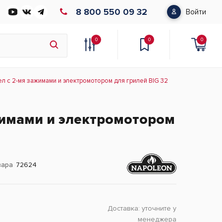
8 800 550 09 32
Войти
0
0
0
ел с 2-мя зажимами и электромотором для грилей BIG 32
жимами и электромотором
вара
72624
Доставка:
уточните у
менеджера