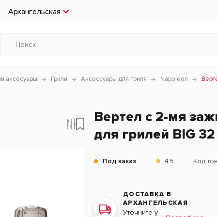
Архангельская
чи аксесуары
Грили
Аксессуары для гриля
Napoleon
Верт
Вертел с 2-мя за
для грилей BIG 32
Под заказ
4.5
Код то
ДОСТАВКА В
АРХАНГЕЛЬСКАЯ
Уточните у